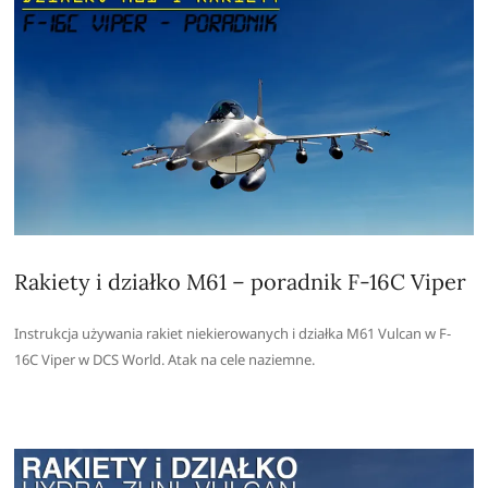
Rakiety i działko M61 – poradnik F-16C Viper
Instrukcja używania rakiet niekierowanych i działka M61 Vulcan w F-
16C Viper w DCS World. Atak na cele naziemne.