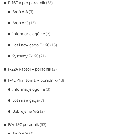
F-16C Viper poradnik
(58)
Broń A-A
(3)
Broń A-G
(15)
Informacje ogólne
(2)
Lot i nawigacja F-16C
(15)
Systemy F-16C
(21)
F-22A Raptor – poradnik
(2)
F-4E Phantom II – poradnik
(13)
Informacje ogólne
(3)
Lot i nawigacja
(7)
Uzbrojenie A/G
(3)
F/A-18C poradnik
(53)
Broń A/A
(4)