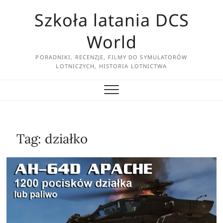
Skip
Szkoła latania DCS
to
content
World
PORADNIKI, RECENZJE, FILMY DO SYMULATORÓW
LOTNICZYCH, HISTORIA LOTNICTWA
Tag:
działko