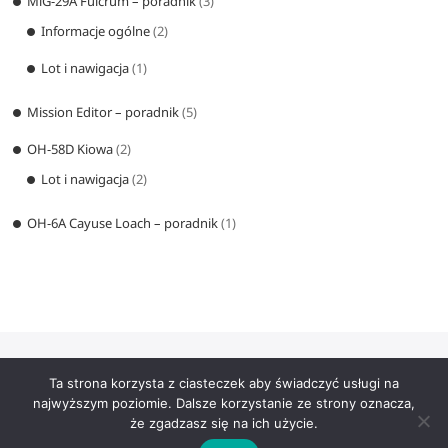
MiG-29A Fulcrum – poradnik
(3)
Informacje ogólne
(2)
Lot i nawigacja
(1)
Mission Editor – poradnik
(5)
OH-58D Kiowa
(2)
Lot i nawigacja
(2)
OH-6A Cayuse Loach – poradnik
(1)
Ta strona korzysta z ciasteczek aby świadczyć usługi na
najwyższym poziomie. Dalsze korzystanie ze strony oznacza,
Szkoła latania DCS World
| Designed by:
Theme Freesia
|
WordPress
|
że zgadzasz się na ich użycie.
© Copyright All right reserved