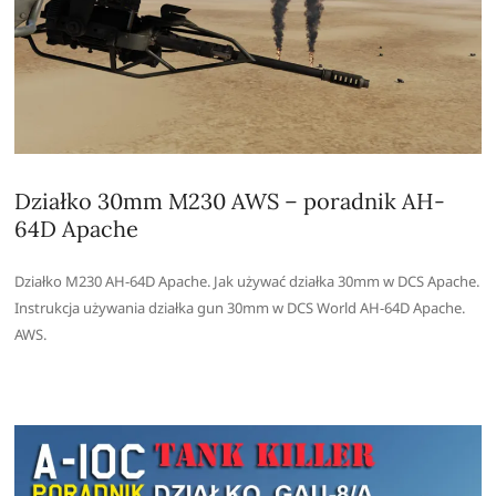
Działko 30mm M230 AWS – poradnik AH-
64D Apache
Działko M230 AH-64D Apache. Jak używać działka 30mm w DCS Apache.
Instrukcja używania działka gun 30mm w DCS World AH-64D Apache.
AWS.